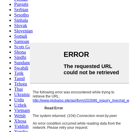
Punjabi
Serbian
Sesotho
Sinhala
Slovak
Slovenian
Somali
Samoan
Scots Gaelic
Shona
Sindhi
Sundanese
Swahili
Tajik
Tamil
Telugu
Thai
Ukrainian
Urdu
Uzbek
Vietnamese
Welsh
Xhosa
Yiddish
Yoruba