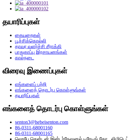
தயாரிப்புகள்
கையுறைகள்
பூச்சிக்கொல்லி
தாவர வளர்ச்சி சீராக்கி
பாதுகாப்பு இரசாயனங்கள்
கால்நடை
விரைவு இணைப்புகள்
எங்களைப் பற்றி
எங்களைத் தொடர்பு கொள்ளுங்கள்
தயாரிப்புகள்
எங்களைத் தொடர்பு கொள்ளுங்கள்
senton3@hebeisenton.com
86-0311-68001160
86-0311-68001165
ஹெபே சென்டன் இன்டர்நேஷனல் டிரேடிங் கோ., லிமிடெட்.