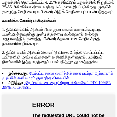
பருவத்தில் தொடங்கப்பட்டு, 25% கதிர்விடும் பருவத்தின் இறுதியில்
25-55 மிகி/கிலோ திரவ மருந்து 1-3 முறை இடப்படுகிறது. முதலில்
குறைந்த செறிவையும், பின்னர் அதிக செறிவையும் பயன்படுத்தவும்.
கவனிக்க வேண்டிய விஷயங்கள்
1. ஜிபெரெல்லிக் அமிலம் நீரில் குறைவாகக் கரையக்கூடியது,
பயன்படுத்துவதற்கு முன்பு சிறிதளவு ஆல்கஹால் அல்லது
மதுபானத்தில் கரைத்து, பின்னர் தேவையான செறிவுக்குத்
தண்ணீரில் நீர்க்கவும்.
2. ஜிப்ரெல்லிக் அமிலம் கொண்டு விதை நேர்த்தி செய்யப்பட்ட
பயிர்களின் மலட்டு விதைகள் அதிகரித்துள்ளதால், பயிரிடும்
நிலங்களில் இந்த மருந்தைப் பயன்படுத்துவது உகந்ததல்ல.
முந்தையது:
மேம்பட்ட தாவர வளர்ச்சிக்கான உயர்தர ஆர்கானிக்
ஃபுல்விக் அமில உரம் குறைந்த விலையில்.
அடுத்து:
புரோப்பைல் டைஹைட்ரோஜாஸ்மோனேட் PDJ 10%SL
,98%TC ,20%SL