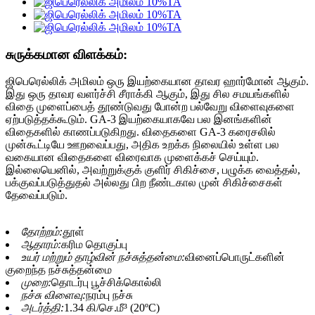
சுருக்கமான விளக்கம்:
ஜிபெரெல்லிக் அமிலம் ஒரு இயற்கையான தாவர ஹார்மோன் ஆகும்.
இது ஒரு தாவர வளர்ச்சி சீராக்கி ஆகும், இது சில சமயங்களில்
விதை முளைப்பைத் தூண்டுவது போன்ற பல்வேறு விளைவுகளை
ஏற்படுத்தக்கூடும். GA-3 இயற்கையாகவே பல இனங்களின்
விதைகளில் காணப்படுகிறது. விதைகளை GA-3 கரைசலில்
முன்கூட்டியே ஊறவைப்பது, அதிக உறக்க நிலையில் உள்ள பல
வகையான விதைகளை விரைவாக முளைக்கச் செய்யும்.
இல்லையெனில், அவற்றுக்குக் குளிர் சிகிச்சை, பழுக்க வைத்தல்,
பக்குவப்படுத்துதல் அல்லது பிற நீண்டகால முன் சிகிச்சைகள்
தேவைப்படும்.
தோற்றம்:
தூள்
ஆதாரம்:
கரிம தொகுப்பு
உயர் மற்றும் தாழ்வின் நச்சுத்தன்மை:
வினைப்பொருட்களின்
குறைந்த நச்சுத்தன்மை
முறை:
தொடர்பு பூச்சிக்கொல்லி
நச்சு விளைவு:
நரம்பு நச்சு
அடர்த்தி:
1.34 கி/செ.மீ³ (20ºC)