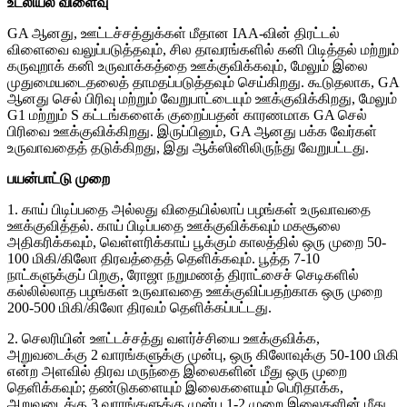
உடலியல் விளைவு
GA ஆனது, ஊட்டச்சத்துக்கள் மீதான IAA-வின் திரட்டல்
விளைவை வலுப்படுத்தவும், சில தாவரங்களில் கனி பிடித்தல் மற்றும்
கருவுறாக் கனி உருவாக்கத்தை ஊக்குவிக்கவும், மேலும் இலை
முதுமையடைதலைத் தாமதப்படுத்தவும் செய்கிறது. கூடுதலாக, GA
ஆனது செல் பிரிவு மற்றும் வேறுபாட்டையும் ஊக்குவிக்கிறது, மேலும்
G1 மற்றும் S கட்டங்களைக் குறைப்பதன் காரணமாக GA செல்
பிரிவை ஊக்குவிக்கிறது. இருப்பினும், GA ஆனது பக்க வேர்கள்
உருவாவதைத் தடுக்கிறது, இது ஆக்ஸினிலிருந்து வேறுபட்டது.
பயன்பாட்டு முறை
1. காய் பிடிப்பதை அல்லது விதையில்லாப் பழங்கள் உருவாவதை
ஊக்குவித்தல். காய் பிடிப்பதை ஊக்குவிக்கவும் மகசூலை
அதிகரிக்கவும், வெள்ளரிக்காய் பூக்கும் காலத்தில் ஒரு முறை 50-
100 மிகி/கிலோ திரவத்தைத் தெளிக்கவும். பூத்த 7-10
நாட்களுக்குப் பிறகு, ரோஜா நறுமணத் திராட்சைச் செடிகளில்
கல்லில்லாத பழங்கள் உருவாவதை ஊக்குவிப்பதற்காக ஒரு முறை
200-500 மிகி/கிலோ திரவம் தெளிக்கப்பட்டது.
2. செலரியின் ஊட்டச்சத்து வளர்ச்சியை ஊக்குவிக்க,
அறுவடைக்கு 2 வாரங்களுக்கு முன்பு, ஒரு கிலோவுக்கு 50-100 மிகி
என்ற அளவில் திரவ மருந்தை இலைகளின் மீது ஒரு முறை
தெளிக்கவும்; தண்டுகளையும் இலைகளையும் பெரிதாக்க,
அறுவடைக்கு 3 வாரங்களுக்கு முன்பு 1-2 முறை இலைகளின் மீது