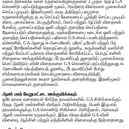
உறக்க நிலையில் உள்ள உருளைக்கிழங்குகளை 2 முதல் 3μg·g GA
கொண்டு பதப்படுத்துவதன் மூலம், அவற்றை விரைவாக முளைக்கச்
செய்ய முடியும். இதன்மூலம், வருடத்திற்குப் பலமுறை
உருளைக்கிழங்கு நடவு செய்யும் தேவையைப் பூர்த்தி செய்ய முடியும்.
கீரை, புகையிலை, பெருஞ்சீரகம், பிளம் மற்றும் ஆப்பிள் விதைகள்
போன்ற, முளைப்பதற்கு ஒளி மற்றும் குறைந்த வெப்பநிலை
தேவைப்படும் விதைகளுக்கு, உறக்கநிலையை உடைக்க ஒளி மற்றும்
குறைந்த வெப்பநிலைக்குப் பதிலாக GA-வைப் பயன்படுத்தலாம்.
ஏனெனில், GA ஆனது α-அமைலேஸ், புரோட்டியேஸ் மற்றும் பிற
ஹைட்ரோலேஸ்களின் தொகுப்பைத் தூண்டி, கருக்களின் வளர்ச்சி
மற்றும் மேம்பாட்டிற்காக விதைகளில் சேமிக்கப்பட்ட பொருட்களின்
சிதைவை ஊக்குவிக்கிறது. பீர் தயாரிப்புத் துறையில், முளைக்காத
மொட்டுவிடும் பார்லி விதைகளை GA கொண்டு பதப்படுத்துவது α-
அமைலேஸ் உற்பத்தியைத் தூண்டி, பீர் தயாரிப்பின் போது
சர்க்கரைமயமாக்கல் செயல்முறையை விரைவுபடுத்தி,
முளைத்தலுக்கான சுவாச நுகர்வைக் குறைக்கிறது. இதன்மூலம்
செலவுகளையும் குறைக்கலாம்.
ஆண் மலர் வேறுபாட்டை ஊக்குவிக்கவும்
ஒரே தாவர வகையைச் சேர்ந்த தாவரங்களில், GA சிகிச்சைக்குப்
பிறகு ஆண் மலர்களின் விகிதம் அதிகரித்தது. பெண் இருபால்
தாவரங்களுக்கு GA கொண்டு சிகிச்சை அளித்தால், அவையும்
ஆண் மலர்களை உருவாக்கும். இந்த விஷயத்தில் GA-வின்
விளைவு, ஆக்சின் மற்றும் எத்திலீனின் விளைவுக்கு நேர்மாறானது.