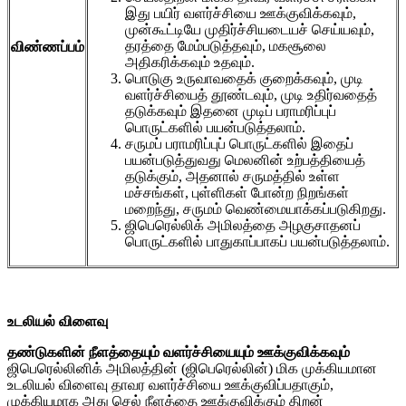
இது பயிர் வளர்ச்சியை ஊக்குவிக்கவும்,
முன்கூட்டியே முதிர்ச்சியடையச் செய்யவும்,
தரத்தை மேம்படுத்தவும், மகசூலை
விண்ணப்பம்
அதிகரிக்கவும் உதவும்.
பொடுகு உருவாவதைக் குறைக்கவும், முடி
வளர்ச்சியைத் தூண்டவும், முடி உதிர்வதைத்
தடுக்கவும் இதனை முடிப் பராமரிப்புப்
பொருட்களில் பயன்படுத்தலாம்.
சருமப் பராமரிப்புப் பொருட்களில் இதைப்
பயன்படுத்துவது மெலனின் உற்பத்தியைத்
தடுக்கும், அதனால் சருமத்தில் உள்ள
மச்சங்கள், புள்ளிகள் போன்ற நிறங்கள்
மறைந்து, சருமம் வெண்மையாக்கப்படுகிறது.
ஜிபெரெல்லிக் அமிலத்தை அழகுசாதனப்
பொருட்களில் பாதுகாப்பாகப் பயன்படுத்தலாம்.
உடலியல் விளைவு
தண்டுகளின் நீளத்தையும் வளர்ச்சியையும் ஊக்குவிக்கவும்
ஜிபெரெல்லினிக் அமிலத்தின் (ஜிபெரெல்லின்) மிக முக்கியமான
உடலியல் விளைவு தாவர வளர்ச்சியை ஊக்குவிப்பதாகும்,
முக்கியமாக அது செல் நீளத்தை ஊக்குவிக்கும் திறன்