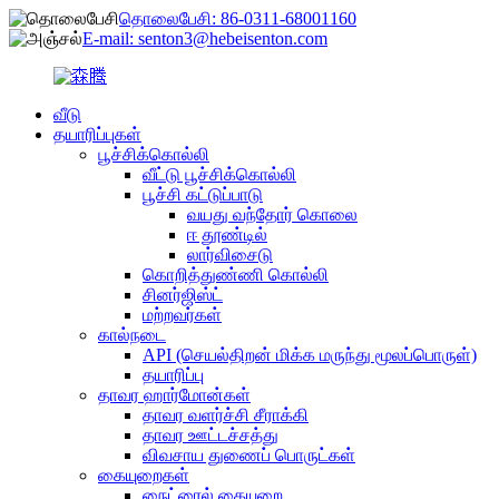
தொலைபேசி: 86-0311-68001160
E-mail: senton3@hebeisenton.com
வீடு
தயாரிப்புகள்
பூச்சிக்கொல்லி
வீட்டு பூச்சிக்கொல்லி
பூச்சி கட்டுப்பாடு
வயது வந்தோர் கொலை
ஈ தூண்டில்
லார்விசைடு
கொறித்துண்ணி கொல்லி
சினர்ஜிஸ்ட்
மற்றவர்கள்
கால்நடை
API (செயல்திறன் மிக்க மருந்து மூலப்பொருள்)
தயாரிப்பு
தாவர ஹார்மோன்கள்
தாவர வளர்ச்சி சீராக்கி
தாவர ஊட்டச்சத்து
விவசாய துணைப் பொருட்கள்
கையுறைகள்
நைட்ரைல் கையுறை