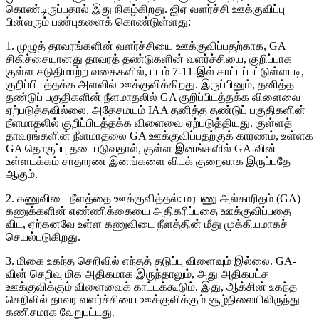
கொண்டிருப்பதால் இது நிகழ்கிறது. ஜிஏ வளர்ச்சி ஊக்குவிப்பு
பின்வரும் பண்புகளைக் கொண்டுள்ளது:
1. முழுத் தாவரங்களின் வளர்ச்சியை ஊக்குவிப்பதற்காக, GA
சிகிச்சையானது தாவரத் தண்டுகளின் வளர்ச்சியை, குறிப்பாக
குள்ள சடுதிமாற்ற வகைகளில், படம் 7-11-இல் காட்டப்பட்டுள்ளபடி,
குறிப்பிடத்தக்க அளவில் ஊக்குவிக்கிறது. இருப்பினும், தனித்த
தண்டுப் பகுதிகளின் நீளமாதலில் GA குறிப்பிடத்தக்க விளைவை
ஏற்படுத்தவில்லை, அதேசமயம் IAA தனித்த தண்டுப் பகுதிகளின்
நீளமாதலில் குறிப்பிடத்தக்க விளைவை ஏற்படுத்தியது. குள்ளத்
தாவரங்களின் நீளமாதலை GA ஊக்குவிப்பதற்குக் காரணம், உள்ளக
GA தொகுப்பு தடைபடுவதால், குள்ள இனங்களில் GA-வின்
உள்ளடக்கம் சாதாரண இனங்களை விடக் குறைவாக இருப்பதே
ஆகும்.
2. கணுவிடை நீளத்தை ஊக்குவித்தல்: மரபணு அல்காரிதம் (GA)
கணுக்களின் எண்ணிக்கையை அதிகரிப்பதை ஊக்குவிப்பதை
விட, ஏற்கனவே உள்ள கணுவிடை நீளத்தின் மீது முக்கியமாகச்
செயல்படுகிறது.
3. மிகை உகந்த செறிவில் எந்தத் தடுப்பு விளைவும் இல்லை. GA-
வின் செறிவு மிக அதிகமாக இருந்தாலும், அது அதிகபட்ச
ஊக்குவிக்கும் விளைவைக் காட்டக்கூடும். இது, ஆக்சின் உகந்த
செறிவில் தாவர வளர்ச்சியை ஊக்குவிக்கும் சூழ்நிலையிலிருந்து
கணிசமாக வேறுபட்டது.