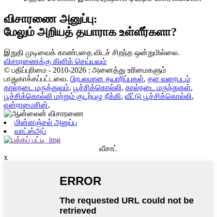
விசாரணை அனுப்பு:
மேலும் அறியத் தயாராக உள்ளீர்களா?
இறுதி முடிவைக் காண்பதை விடச் சிறந்த ஒன்றுமில்லை.
விசாரணைக்கு கிளிக் செய்யவும்
© பதிப்புரிமை - 2010-2026 : அனைத்து உரிமைகளும்
பாதுகாக்கப்பட்டவை.
பிரபலமான தயாரிப்புகள்
,
தள வரைபடம்
கால்நடை மருத்துவம்
,
பூச்சிக்கொல்லி
,
கால்நடை மருந்துகள்
,
பூச்சிக்கொல்லி மற்றும் குடற்புழு நீக்கி
,
வீட்டு பூச்சிக்கொல்லி
,
என்ராமைசின்
,
மின்னஞ்சல் அனுப்பு
வாட்ஸ்அப்
வீசாட்
x