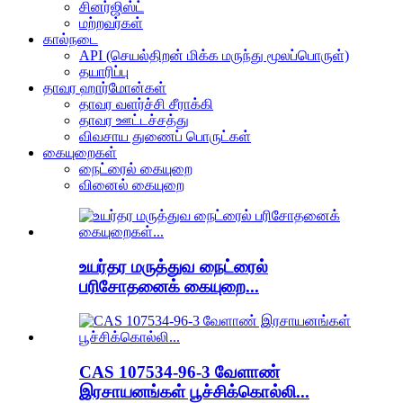
சினர்ஜிஸ்ட்
மற்றவர்கள்
கால்நடை
API (செயல்திறன் மிக்க மருந்து மூலப்பொருள்)
தயாரிப்பு
தாவர ஹார்மோன்கள்
தாவர வளர்ச்சி சீராக்கி
தாவர ஊட்டச்சத்து
விவசாய துணைப் பொருட்கள்
கையுறைகள்
நைட்ரைல் கையுறை
வினைல் கையுறை
உயர்தர மருத்துவ நைட்ரைல்
பரிசோதனைக் கையுறை...
CAS 107534-96-3 வேளாண்
இரசாயனங்கள் பூச்சிக்கொல்லி...