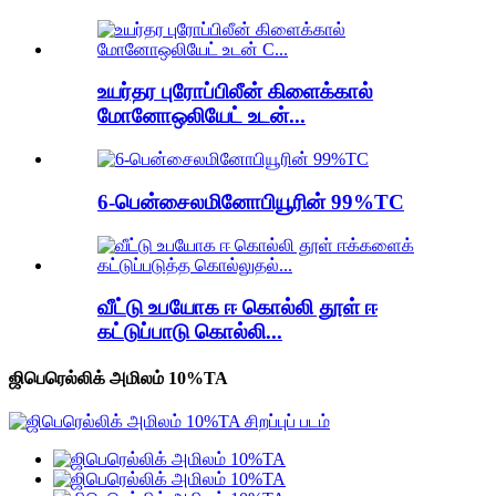
உயர்தர புரோப்பிலீன் கிளைக்கால்
மோனோஒலியேட் உடன்...
6-பென்சைலமினோபியூரின் 99%TC
வீட்டு உபயோக ஈ கொல்லி தூள் ஈ
கட்டுப்பாடு கொல்லி...
ஜிபெரெல்லிக் அமிலம் 10%TA