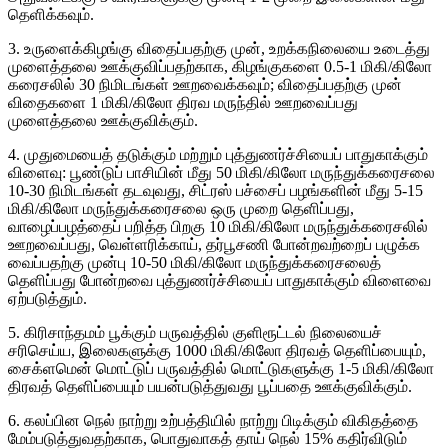
தெளிக்கவும்.
3. உருளைக்கிழங்கு விதைப்பதற்கு முன், உறக்கநிலையை உடைத்து
முளைத்தலை ஊக்குவிப்பதற்காக, கிழங்குகளை 0.5-1 மிகி/கிலோ
கரைசலில் 30 நிமிடங்கள் ஊறவைக்கவும்; விதைப்பதற்கு முன்
விதைகளை 1 மிகி/கிலோ திரவ மருந்தில் ஊறவைப்பது
முளைத்தலை ஊக்குவிக்கும்.
4. முதுமையைத் தடுக்கும் மற்றும் புத்துணர்ச்சியைப் பாதுகாக்கும்
விளைவு: பூண்டுப் பாசியின் மீது 50 மிகி/கிலோ மருந்துக்கரைசலை
10-30 நிமிடங்கள் தடவுவது, சிட்ரஸ் பச்சைப் பழங்களின் மீது 5-15
மிகி/கிலோ மருந்துக்கரைசலை ஒரு முறை தெளிப்பது,
வாழைப்பழத்தைப் பறித்த பிறகு 10 மிகி/கிலோ மருந்துக்கரைசலில்
ஊறவைப்பது, வெள்ளரிக்காய், தர்பூசணி போன்றவற்றைப் பழுக்க
வைப்பதற்கு முன்பு 10-50 மிகி/கிலோ மருந்துக்கரைசலைத்
தெளிப்பது போன்றவை புத்துணர்ச்சியைப் பாதுகாக்கும் விளைவை
ஏற்படுத்தும்.
5. கிரிசாந்தமம் பூக்கும் பருவத்தில் குளிரூட்டல் நிலையைச்
சரிசெய்ய, இலைகளுக்கு 1000 மிகி/கிலோ திரவத் தெளிப்பையும்,
சைக்ளமென் மொட்டுப் பருவத்தில் மொட்டுகளுக்கு 1-5 மிகி/கிலோ
திரவத் தெளிப்பையும் பயன்படுத்துவது பூப்பதை ஊக்குவிக்கும்.
6. கலப்பின நெல் நாற்று உற்பத்தியில் நாற்று பிடிக்கும் விகிதத்தை
மேம்படுத்துவதற்காக, பொதுவாகத் தாய் நெல் 15% கதிர்விடும்