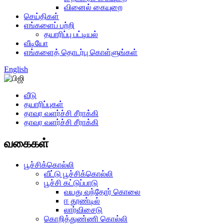
வினைல் கையுறை
செய்திகள்
எங்களைப் பற்றி
தயாரிப்பு பட்டியல்
வீடியோ
எங்களைத் தொடர்பு கொள்ளுங்கள்
English
வீடு
தயாரிப்புகள்
தாவர வளர்ச்சி சீராக்கி
தாவர வளர்ச்சி சீராக்கி
வகைகள்
பூச்சிக்கொல்லி
வீட்டு பூச்சிக்கொல்லி
பூச்சி கட்டுப்பாடு
வயது வந்தோர் கொலை
ஈ தூண்டில்
லார்விசைடு
கொறித்துண்ணி கொல்லி