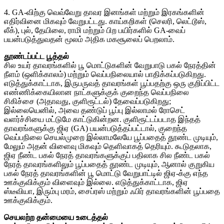
4. GA-விற்கு வெவ்வேறு தாவர இனங்கள் மற்றும் இரகங்களின்
எதிர்வினை மிகவும் வேறுபட்டது. காய்கறிகள் (செலரி, லெட்டூஸ்,
லீக்), புல், தேயிலை, ராமி மற்றும் பிற பயிர்களில் GA-வைப்
பயன்படுத்துவதன் மூலம் அதிக மகசூலைப் பெறலாம்.
தூண்டப்பட்ட பூத்தல்
சில உயர் தாவரங்களில் பூ மொட்டுகளின் வேறுபாடு பகல் நேரத்தின்
நீளம் (ஒளிக்காலம்) மற்றும் வெப்பநிலையால் பாதிக்கப்படுகிறது.
எடுத்துக்காட்டாக, இருபருவத் தாவரங்கள் பூப்பதற்கு ஒரு குறிப்பிட்ட
எண்ணிக்கையிலான நாட்களுக்குக் குறைந்த வெப்பநிலை
சிகிச்சை (அதாவது, குளிரூட்டல்) தேவைப்படுகிறது;
இல்லையெனில், அவை தண்டுப் பூப்பு இல்லாமல் ரோசெட்
வளர்ச்சியை மட்டுமே காட்டுகின்றன. குளிரூட்டப்படாத இந்தத்
தாவரங்களுக்கு ஜிஏ (GA) பயன்படுத்தப்பட்டால், குறைந்த
வெப்பநிலை செயல்முறை இல்லாமலேயே பூப்பதைத் தூண்ட முடியும்,
மேலும் அதன் விளைவு மிகவும் தெளிவாகத் தெரியும். கூடுதலாக,
ஜிஏ நீண்ட பகல் நேரத் தாவரங்களுக்குப் பதிலாக சில நீண்ட பகல்
நேரத் தாவரங்களிலும் பூப்பதைத் தூண்ட முடியும், ஆனால் குறுகிய
பகல் நேரத் தாவரங்களின் பூ மொட்டு வேறுபாட்டில் ஜிஏ-க்கு எந்த
ஊக்குவிக்கும் விளைவும் இல்லை. எடுத்துக்காட்டாக, ஜிஏ
ஸ்டீவியா, இரும்பு மரம், சைப்ரஸ் மற்றும் ஃபிர் தாவரங்களின் பூப்பதை
ஊக்குவிக்கும்.
செயலற்ற தன்மையை உடைத்தல்