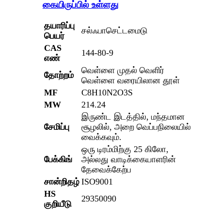
கையிருப்பில் உள்ளது
தயாரிப்பு
சல்ஃபாசெட்டமைடு
பெயர்
CAS
144-80-9
எண்
வெள்ளை முதல் வெளிர்
தோற்றம்
வெள்ளை வரையிலான தூள்
MF
C8H10N2O3S
MW
214.24
இருண்ட இடத்தில், மந்தமான
சேமிப்பு
சூழலில், அறை வெப்பநிலையில்
வைக்கவும்.
ஒரு டிரம்மிற்கு 25 கிலோ,
பேக்கிங்
அல்லது வாடிக்கையாளரின்
தேவைக்கேற்ப
சான்றிதழ்
ISO9001
HS
29350090
குறியீடு