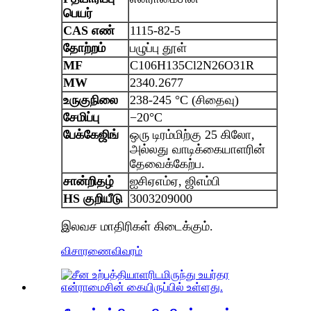
பெயர்
CAS எண்
1115-82-5
தோற்றம்
பழுப்பு தூள்
MF
C106H135Cl2N26O31R
MW
2340.2677
உருகுநிலை
238-245 °C (சிதைவு)
சேமிப்பு
−20°C
பேக்கேஜிங்
ஒரு டிரம்மிற்கு 25 கிலோ,
அல்லது வாடிக்கையாளரின்
தேவைக்கேற்ப.
சான்றிதழ்
ஐசிஏஎம்ஏ, ஜிஎம்பி
HS குறியீடு
3003209000
இலவச மாதிரிகள் கிடைக்கும்.
விசாரணை
விவரம்