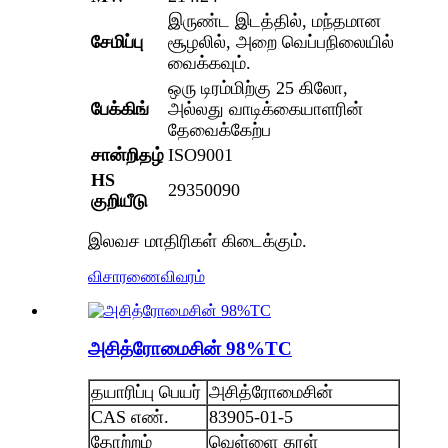
இருண்ட இடத்தில், மந்தமான
சேமிப்பு
சூழலில், அறை வெப்பநிலையில்
வைக்கவும்.
ஒரு டிரம்மிற்கு 25 கிலோ,
பேக்கிங்
அல்லது வாடிக்கையாளரின்
தேவைக்கேற்ப
சான்றிதழ்
ISO9001
HS
29350090
குறியீடு
இலவச மாதிரிகள் கிடைக்கும்.
விசாரணை
விவரம்
அசித்ரோமைசின் 98%TC
தயாரிப்பு பெயர்
அசித்ரோமைசின்
CAS எண்.
83905-01-5
தோற்றம்
வெள்ளை தூள்