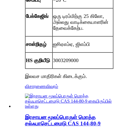
சேமிப்பு
−20°C
பேக்கேஜிங்
ஒரு டிரம்மிற்கு 25 கிலோ,
அல்லது வாடிக்கையாளரின்
தேவைக்கேற்ப.
சான்றிதழ்
ஐசிஏஎம்ஏ, ஜிஎம்பி
HS குறியீடு
3003209000
இலவச மாதிரிகள் கிடைக்கும்.
விசாரணை
விவரம்
இரசாயன மூலப்பொருள் மொத்த
சல்ஃபாசெட்டமைடு CAS 144-80-9