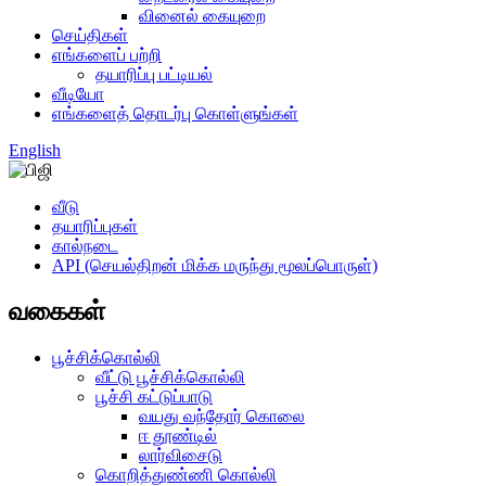
வினைல் கையுறை
செய்திகள்
எங்களைப் பற்றி
தயாரிப்பு பட்டியல்
வீடியோ
எங்களைத் தொடர்பு கொள்ளுங்கள்
English
வீடு
தயாரிப்புகள்
கால்நடை
API (செயல்திறன் மிக்க மருந்து மூலப்பொருள்)
வகைகள்
பூச்சிக்கொல்லி
வீட்டு பூச்சிக்கொல்லி
பூச்சி கட்டுப்பாடு
வயது வந்தோர் கொலை
ஈ தூண்டில்
லார்விசைடு
கொறித்துண்ணி கொல்லி