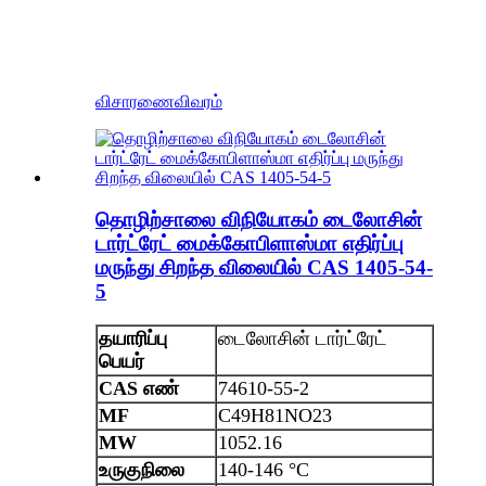
விசாரணை
விவரம்
தொழிற்சாலை விநியோகம் டைலோசின்
டார்ட்ரேட் மைக்கோபிளாஸ்மா எதிர்ப்பு
மருந்து சிறந்த விலையில் CAS 1405-54-
5
தயாரிப்பு
டைலோசின் டார்ட்ரேட்
பெயர்
CAS எண்
74610-55-2
MF
C49H81NO23
MW
1052.16
உருகுநிலை
140-146 °C