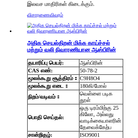
இலவச மாதிரிகள் கிடைக்கும்.
விசாரணை
விவரம்
அதிக செயல்திறன் மிக்க காய்ச்சல்
மற்றும் வலி நிவாரணியான ஆஸ்பிரின்
தயாரிப்பு பெயர்:
ஆஸ்பிரின்
CAS எண்:
50-78-2
மூலக்கூறு
சூத்திரம்
：
C9H8O4
மூலக்கூறு எடை
：
180கி/மோல்
வெள்ளை படிக
நிறம்/வடிவம்
：
தூள்
ஒரு டிரம்மிற்கு 25
கிலோ, அல்லது
பொதி செய்தல்:
வாடிக்கையாளரின்
தேவைக்கேற்ப
சான்றிதழ்:
ISO9001