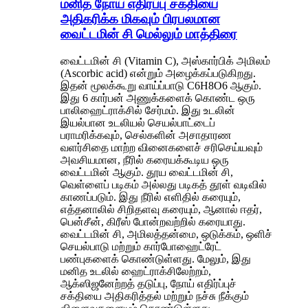
மனித நோய் எதிர்ப்பு சக்தியை
அதிகரிக்க மிகவும் பிரபலமான
வைட்டமின் சி மெல்லும் மாத்திரை
வைட்டமின் சி (Vitamin C), அஸ்கார்பிக் அமிலம்
(Ascorbic acid) என்றும் அழைக்கப்படுகிறது.
இதன் மூலக்கூறு வாய்ப்பாடு C6H8O6 ஆகும்.
இது 6 கார்பன் அணுக்களைக் கொண்ட ஒரு
பாலிஹைட்ராக்சில் சேர்மம். இது உடலின்
இயல்பான உடலியல் செயல்பாட்டைப்
பராமரிக்கவும், செல்களின் அசாதாரண
வளர்சிதை மாற்ற வினைகளைச் சரிசெய்யவும்
அவசியமான, நீரில் கரையக்கூடிய ஒரு
வைட்டமின் ஆகும். தூய வைட்டமின் சி,
வெள்ளைப் படிகம் அல்லது படிகத் தூள் வடிவில்
காணப்படும். இது நீரில் எளிதில் கரையும்,
எத்தனாலில் சிறிதளவு கரையும், ஆனால் ஈதர்,
பென்சீன், கிரீஸ் போன்றவற்றில் கரையாது.
வைட்டமின் சி, அமிலத்தன்மை, ஒடுக்கம், ஒளிச்
செயல்பாடு மற்றும் கார்போஹைட்ரேட்
பண்புகளைக் கொண்டுள்ளது. மேலும், இது
மனித உடலில் ஹைட்ராக்சிலேற்றம்,
ஆக்ஸிஜனேற்றத் தடுப்பு, நோய் எதிர்ப்புச்
சக்தியை அதிகரித்தல் மற்றும் நச்சு நீக்கும்