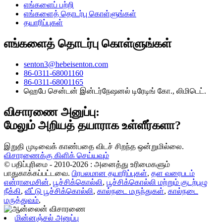
எங்களைப் பற்றி
எங்களைத் தொடர்பு கொள்ளுங்கள்
தயாரிப்புகள்
எங்களைத் தொடர்பு கொள்ளுங்கள்
senton3@hebeisenton.com
86-0311-68001160
86-0311-68001165
ஹெபே சென்டன் இன்டர்நேஷனல் டிரேடிங் கோ., லிமிடெட்.
விசாரணை அனுப்பு:
மேலும் அறியத் தயாராக உள்ளீர்களா?
இறுதி முடிவைக் காண்பதை விடச் சிறந்த ஒன்றுமில்லை.
விசாரணைக்கு கிளிக் செய்யவும்
© பதிப்புரிமை - 2010-2026 : அனைத்து உரிமைகளும்
பாதுகாக்கப்பட்டவை.
பிரபலமான தயாரிப்புகள்
,
தள வரைபடம்
என்ராமைசின்
,
பூச்சிக்கொல்லி
,
பூச்சிக்கொல்லி மற்றும் குடற்புழு
நீக்கி
,
வீட்டு பூச்சிக்கொல்லி
,
கால்நடை மருந்துகள்
,
கால்நடை
மருத்துவம்
,
மின்னஞ்சல் அனுப்பு