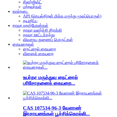
சினர்ஜிஸ்ட்
மற்றவர்கள்
கால்நடை
API (செயல்திறன் மிக்க மருந்து மூலப்பொருள்)
தயாரிப்பு
தாவர ஹார்மோன்கள்
தாவர வளர்ச்சி சீராக்கி
தாவர ஊட்டச்சத்து
விவசாய துணைப் பொருட்கள்
கையுறைகள்
நைட்ரைல் கையுறை
வினைல் கையுறை
உயர்தர மருத்துவ நைட்ரைல்
பரிசோதனைக் கையுறை...
CAS 107534-96-3 வேளாண்
இரசாயனங்கள் பூச்சிக்கொல்லி...