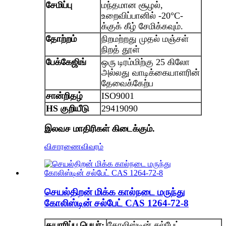
சேமிப்பு
மந்தமான சூழல்,
உறைவிப்பானில் -20°C-
க்குக் கீழ் சேமிக்கவும்.
தோற்றம்
நிறமற்றது முதல் மஞ்சள்
நிறத் தூள்
பேக்கேஜிங்
ஒரு டிரம்மிற்கு 25 கிலோ
அல்லது வாடிக்கையாளரின்
தேவைக்கேற்ப
சான்றிதழ்
ISO9001
HS குறியீடு
29419090
இலவச மாதிரிகள் கிடைக்கும்.
விசாரணை
விவரம்
செயல்திறன் மிக்க கால்நடை மருந்து
கோலிஸ்டின் சல்பேட் CAS 1264-72-8
தயாரிப்பு பெயர்:
கோலிஸ்டின் சல்பேட்