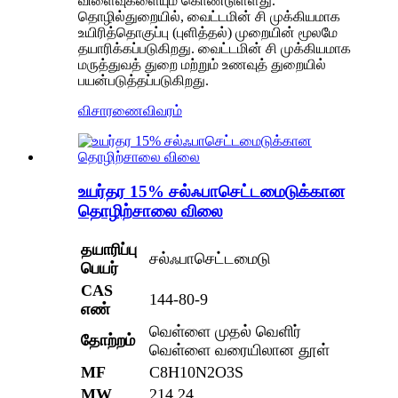
விளைவுகளையும் கொண்டுள்ளது.
தொழில்துறையில், வைட்டமின் சி முக்கியமாக
உயிரித்தொகுப்பு (புளித்தல்) முறையின் மூலமே
தயாரிக்கப்படுகிறது. வைட்டமின் சி முக்கியமாக
மருத்துவத் துறை மற்றும் உணவுத் துறையில்
பயன்படுத்தப்படுகிறது.
விசாரணை
விவரம்
உயர்தர 15% சல்ஃபாசெட்டமைடுக்கான
தொழிற்சாலை விலை
தயாரிப்பு
சல்ஃபாசெட்டமைடு
பெயர்
CAS
144-80-9
எண்
வெள்ளை முதல் வெளிர்
தோற்றம்
வெள்ளை வரையிலான தூள்
MF
C8H10N2O3S
MW
214.24