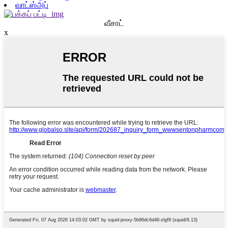
வாட்ஸ்அப்
வீசாட்
x