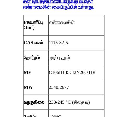
சீன உற்பத்தியாளரிடமிருந்து உயர்தர
என்ராமைசின் கையிருப்பில் உள்ளது.
P
தயாரிப்பு
என்ராமைசின்
பெயர்
CAS எண்
1115-82-5
தோற்றம்
பழுப்பு தூள்
MF
C106H135Cl2N26O31R
MW
2340.2677
உருகுநிலை
238-245 °C (சிதைவு)