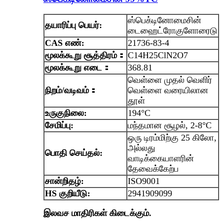
ஸ்பெக்டினோமைசின்
தயாரிப்பு பெயர்:
டைஹைட்ரோகுளோரைடு
CAS எண்:
21736-83-4
மூலக்கூறு
சூத்திரம்
：
C14H25ClN2O7
மூலக்கூறு எடை
：
368.81
வெள்ளை முதல் வெளிர்
நிறம்/வடிவம்
：
வெள்ளை வரையிலான
தூள்
உருகுநிலை:
194°C
சேமிப்பு:
மந்தமான சூழல், 2-8°C
ஒரு டிரம்மிற்கு 25 கிலோ,
அல்லது
பொதி செய்தல்:
வாடிக்கையாளரின்
தேவைக்கேற்ப
சான்றிதழ்:
ISO9001
HS குறியீடு:
2941909099
இலவச மாதிரிகள் கிடைக்கும்.