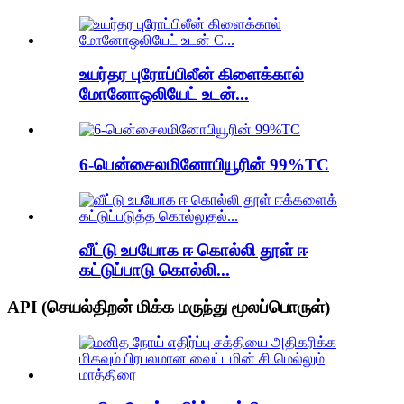
உயர்தர புரோப்பிலீன் கிளைக்கால்
மோனோஒலியேட் உடன்...
6-பென்சைலமினோபியூரின் 99%TC
வீட்டு உபயோக ஈ கொல்லி தூள் ஈ
கட்டுப்பாடு கொல்லி...
API (செயல்திறன் மிக்க மருந்து மூலப்பொருள்)