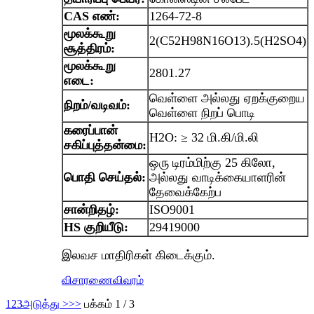
CAS எண்:
1264-72-8
மூலக்கூறு
2(C52H98N16O13).5(H2SO4)
சூத்திரம்:
மூலக்கூறு
2801.27
எடை:
வெள்ளை அல்லது ஏறக்குறைய
நிறம்/வடிவம்:
வெள்ளை நிறப் பொடி
கரைப்பான்
H2O: ≥ 32 மி.கி/மி.லி
சகிப்புத்தன்மை:
ஒரு டிரம்மிற்கு 25 கிலோ,
பொதி செய்தல்:
அல்லது வாடிக்கையாளரின்
தேவைக்கேற்ப
சான்றிதழ்:
ISO9001
HS குறியீடு:
29419000
இலவச மாதிரிகள் கிடைக்கும்.
விசாரணை
விவரம்
1
2
3
அடுத்து >
>>
பக்கம் 1 / 3