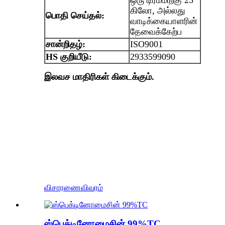
கிலோ, அல்லது
பொதி செய்தல்:
வாடிக்கையாளரின்
தேவைக்கேற்ப
சான்றிதழ்:
ISO9001
HS குறியீடு:
2933599090
இலவச மாதிரிகள் கிடைக்கும்.
விசாரணை
விவரம்
ஸ்பெக்டினோமைசின் 99%TC