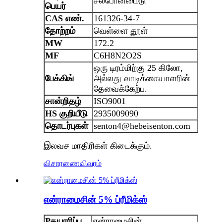
சல்போனமைடு
பெயர்
CAS எண்.
161326-34-7
தோற்றம்
வெள்ளை தூள்
MW
172.2
MF
C6H8N2O2S
ஒரு டிரம்மிற்கு 25 கிலோ,
பேக்கிங்
அல்லது வாடிக்கையாளரின்
தேவைக்கேற்ப.
சான்றிதழ்
ISO9001
HS குறியீடு
2935009090
தொடர்புகள்
senton4@hebeisenton.com
இலவச மாதிரிகள் கிடைக்கும்.
விசாரணை
விவரம்
என்ராமைசின் 5% ப்ரீமிக்ஸ்
P
தயாரிப்பு
என்ராமைசின்