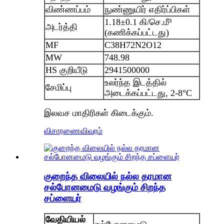
விண்ணப்பம்
நுண்ணுயிர் எதிர்ப்பிகள்
1.18±0.1 கி/செ.மீ³
அடர்த்தி
(கணிக்கப்பட்டது)
MF
C38H72N2O12
MW
748.98
HS குறியீடு
2941500000
உலர்ந்த இடத்தில்
சேமிப்பு
அடைக்கப்பட்டது, 2-8°C
இலவச மாதிரிகள் கிடைக்கும்.
விசாரணை
விவரம்
குறைந்த விலையில் நல்ல தரமான
சல்போனமைடு வழங்கும் சிறந்த
சப்ளையர்
வேதியியல்