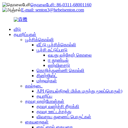
தொலைபேசி: 86-0311-68001160
E-mail: senton3@hebeisenton.com
வீடு
தயாரிப்புகள்
பூச்சிக்கொல்லி
வீட்டு பூச்சிக்கொல்லி
பூச்சி கட்டுப்பாடு
வயது வந்தோர் கொலை
ஈ தூண்டில்
லார்விசைடு
கொறித்துண்ணி கொல்லி
சினர்ஜிஸ்ட்
மற்றவர்கள்
கால்நடை
API (செயல்திறன் மிக்க மருந்து மூலப்பொருள்)
தயாரிப்பு
தாவர ஹார்மோன்கள்
தாவர வளர்ச்சி சீராக்கி
தாவர ஊட்டச்சத்து
விவசாய துணைப் பொருட்கள்
கையுறைகள்
நைட்ரைல் கையுறை