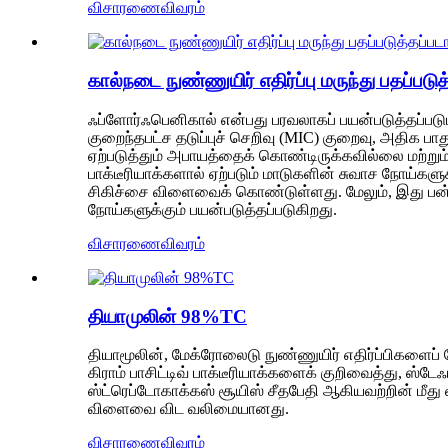
விசாரணை
விவரம்
கால்நடை நுண்ணுயிர் எதிர்ப்பு மருந்து பதப்
ஃப்ளோர்ஃபெனிகால் என்பது பரவலாகப் பயன்படுத்தப்படும் ஒ
குறைந்தபட்ச தடுப்புச் செறிவு (MIC) குறைவு, அதிக 
ஏற்படுத்தும் அபாயத்தைக் கொண்டிருக்கவில்லை மற்று
பாக்டீரியாக்களால் ஏற்படும் மாடுகளின் சுவாச நோய்களுக
சிகிச்சை விளைவைக் கொண்டுள்ளது. மேலும், இது பன்றிக
நோய்களுக்கும் பயன்படுத்தப்படுகிறது.
விசாரணை
விவரம்
தியாமுலின் 98%TC
தியாமூலின், மேக்ரோலைடு நுண்ணுயிர் எதிர்ப்பிகளைப் ப
கிராம் பாசிட்டிவ் பாக்டீரியாக்களைக் குறிவைத்து, 
ஸ்ட்ரெப்டோகாக்கஸ் சூயிஸ் சீதபேதி ஆகியவற்றின் ம
விளைவை விட வலிமையானது.
விசாரணை
விவரம்