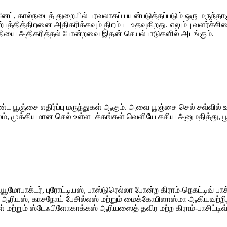
ேட், கால்நடைத் துறையில் பரவலாகப் பயன்படுத்தப்படும் ஒரு மருந்
்பத்தித்திறனை அதிகரிக்கவும் திறம்பட உதவுகிறது. எலும்பு வளர்ச்சிய
்பத்தியை அதிகரித்தல் போன்றவை இதன் செயல்பாடுகளில் அடங்கும்.
ொண்ட பூஞ்சை எதிர்ப்பு மருந்துகள் ஆகும். அவை பூஞ்சை செல் சவ்வில
ம், முக்கியமான செல் உள்ளடக்கங்கள் வெளியே கசிய அனுமதித்து, பூ
பாக்டர், புரோட்டியஸ், பாஸ்டுரெல்லா போன்ற கிராம்-நெகட்டிவ் பாக்ட
ஸ், காசநோய் பேசில்லஸ் மற்றும் மைக்கோபிளாஸ்மா ஆகியவற்றிற்கு
 மற்றும் ஸ்டேஃபிளோகாக்கஸ் ஆரியஸைத் தவிர மற்ற கிராம்-பாசிட்டிவ