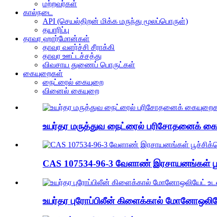
மற்றவர்கள்
கால்நடை
API (செயல்திறன் மிக்க மருந்து மூலப்பொருள்)
தயாரிப்பு
தாவர ஹார்மோன்கள்
தாவர வளர்ச்சி சீராக்கி
தாவர ஊட்டச்சத்து
விவசாய துணைப் பொருட்கள்
கையுறைகள்
நைட்ரைல் கையுறை
வினைல் கையுறை
உயர்தர மருத்துவ நைட்ரைல் பரிசோதனைக் கைய
CAS 107534-96-3 வேளாண் இரசாயனங்கள் பூச
உயர்தர புரோப்பிலீன் கிளைக்கால் மோனோஒலியே