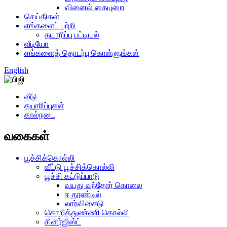
வினைல் கையுறை
செய்திகள்
எங்களைப் பற்றி
தயாரிப்பு பட்டியல்
வீடியோ
எங்களைத் தொடர்பு கொள்ளுங்கள்
English
வீடு
தயாரிப்புகள்
கால்நடை
வகைகள்
பூச்சிக்கொல்லி
வீட்டு பூச்சிக்கொல்லி
பூச்சி கட்டுப்பாடு
வயது வந்தோர் கொலை
ஈ தூண்டில்
லார்விசைடு
கொறித்துண்ணி கொல்லி
சினர்ஜிஸ்ட்