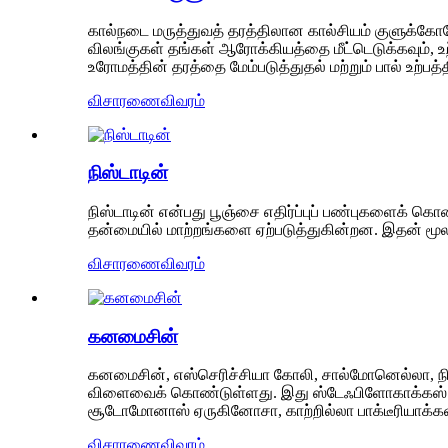
கால்நடை மருத்துவத் தரத்திலான கால்சியம் குளுக்கோன
விலங்குகள் தங்கள் ஆரோக்கியத்தை மீட்டெடுக்கவும், உற
உரோமத்தின் தரத்தை மேம்படுத்துதல் மற்றும் பால் உற
விசாரணை
விவரம்
நிஸ்டாடின்
நிஸ்டாடின் என்பது பூஞ்சை எதிர்ப்புப் பண்புகளைக் க
தன்மையில் மாற்றங்களை ஏற்படுத்துகின்றன. இதன் மூல
விசாரணை
விவரம்
கனமைசின்
கனமைசின், எஸ்செரிச்சியா கோலி, சால்மோனெல்லா, நியூமோ
விளைவைக் கொண்டுள்ளது. இது ஸ்டேஃபிளோகாக்கஸ் ஆரிய
சூடோமோனாஸ் ஏருகினோசா, காற்றில்லா பாக்டீரியாக்கள்
விசாரணை
விவரம்