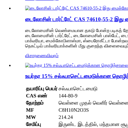
டைலோசின் டார்ட்ரேட் CAS 74610-55-2 இது 
டைலோமைசின் வெண்மையான தகடு போன்ற படிகத் தோற்றத
டைலோமைசின் டார்ட்ரேட், டைலோமைசின் பாஸ்பேட், டை
பாக்டீரியா, மைக்கோபிளாஸ்மா, ஸ்பைரோகீட்டா போன்றவற
நெகட்டிவ் பாக்டீரியாக்களின் மீது குறைந்த விளைவையும
விசாரணை
விவரம்
உயர்தர 15% சல்ஃபாசெட்டமைடுக்கான தொழி
தயாரிப்பு பெயர்
சல்ஃபாசெட்டமைடு
CAS எண்
144-80-9
தோற்றம்
வெள்ளை முதல் வெளிர் வெள்ள
MF
C8H10N2O3S
MW
214.24
சேமிப்பு
இருண்ட இடத்தில், மந்தமான சூழ