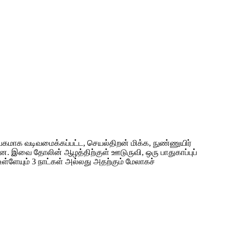
ேகமாக வடிவமைக்கப்பட்ட, செயல்திறன் மிக்க, நுண்ணுயிர்
உள்ளன. இவை தோலின் ஆழத்திற்குள் ஊடுருவி, ஒரு பாதுகாப்புப்
 உள்ளேயும் 3 நாட்கள் அல்லது அதற்கும் மேலாகச்