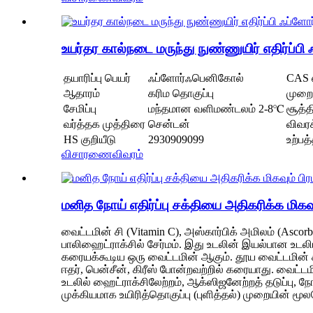
உயர்தர கால்நடை மருந்து நுண்ணுயிர் எதிர்ப்
தயாரிப்பு பெயர்
ஃப்ளோர்ஃபெனிகோல்
CAS 
ஆதாரம்
கரிம தொகுப்பு
முறை
சேமிப்பு
மந்தமான வளிமண்டலம் 2-8℃
சூத்த
வர்த்தக முத்திரை
சென்டன்
விவரக்
HS குறியீடு
2930909099
உற்பத
விசாரணை
விவரம்
மனித நோய் எதிர்ப்பு சக்தியை அதிகரிக்க மிகவ
வைட்டமின் சி (Vitamin C), அஸ்கார்பிக் அமிலம் (Asc
பாலிஹைட்ராக்சில் சேர்மம். இது உடலின் இயல்பான உட
கரையக்கூடிய ஒரு வைட்டமின் ஆகும். தூய வைட்டமின் சி,
ஈதர், பென்சீன், கிரீஸ் போன்றவற்றில் கரையாது. வைட்
உடலில் ஹைட்ராக்சிலேற்றம், ஆக்ஸிஜனேற்றத் தடுப்பு, நோ
முக்கியமாக உயிரித்தொகுப்பு (புளித்தல்) முறையின் மூல