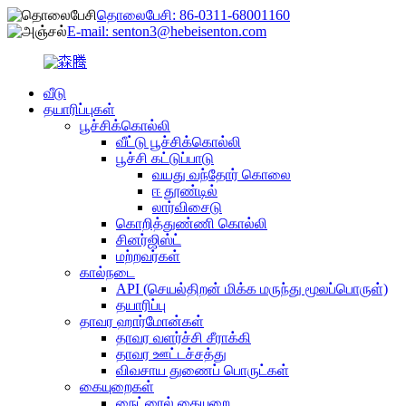
தொலைபேசி: 86-0311-68001160
E-mail: senton3@hebeisenton.com
வீடு
தயாரிப்புகள்
பூச்சிக்கொல்லி
வீட்டு பூச்சிக்கொல்லி
பூச்சி கட்டுப்பாடு
வயது வந்தோர் கொலை
ஈ தூண்டில்
லார்விசைடு
கொறித்துண்ணி கொல்லி
சினர்ஜிஸ்ட்
மற்றவர்கள்
கால்நடை
API (செயல்திறன் மிக்க மருந்து மூலப்பொருள்)
தயாரிப்பு
தாவர ஹார்மோன்கள்
தாவர வளர்ச்சி சீராக்கி
தாவர ஊட்டச்சத்து
விவசாய துணைப் பொருட்கள்
கையுறைகள்
நைட்ரைல் கையுறை