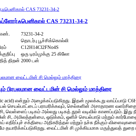
பி ஃப்ளோர்ஃபெனிகால் CAS 73231-34-2
எண்.
73231-34-2
தொடர்பு பூச்சிக்கொல்லி
ிரம்
C12H14Cl2FNo4S
குறிப்பு
ஒரு டிரம்முக்கு 25 கிலோ
்தித் திறன்
2000 டன்
ும் பிரபலமான வைட்டமின் சி மெல்லும் மாத்திரை
orbic acid) என்றும் அழைக்கப்படுகிறது. இதன் மூலக்கூறு வாய்ப்பா
லியல் செயல்பாட்டைப் பராமரிக்கவும், செல்களின் அசாதாரண வளர்சித
 வெள்ளைப் படிகம் அல்லது படிகத் தூள் வடிவில் காணப்படும். இது நீ
டமின் சி, அமிலத்தன்மை, ஒடுக்கம், ஒளிச் செயல்பாடு மற்றும் கார்
ய் எதிர்ப்புச் சக்தியை அதிகரித்தல் மற்றும் நச்சு நீக்கும் விளைவ
மே தயாரிக்கப்படுகிறது. வைட்டமின் சி முக்கியமாக மருத்துவத் துறை 